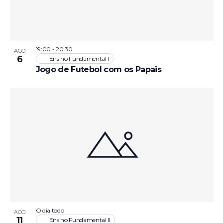
View
19:00
-
20:30
AGO
6
Ensino Fundamental I
Jogo de Futebol com os Papais
O dia todo
AGO
11
Ensino Fundamental II