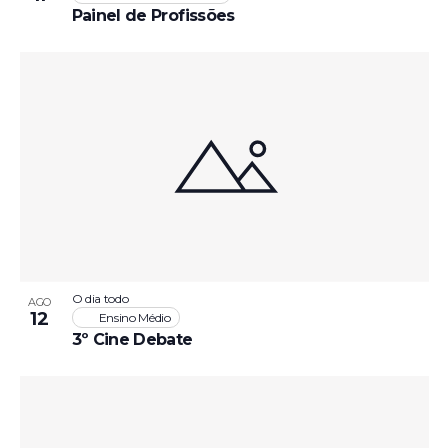
Painel de Profissões
O dia todo
AGO
12
Ensino Médio
3º Cine Debate