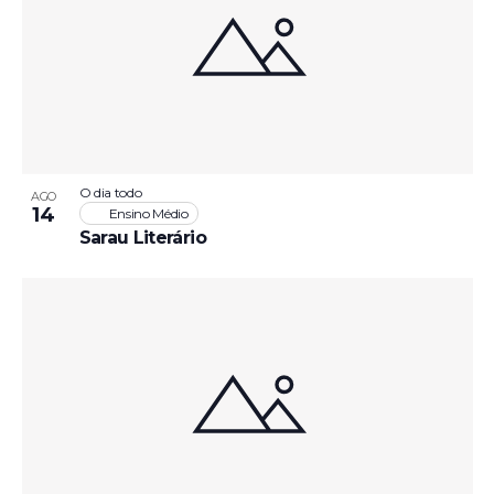
O dia todo
AGO
14
Ensino Médio
Sarau Literário