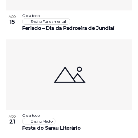
O dia todo
AGO
15
Ensino Fundamental I
Feriado – Dia da Padroeira de Jundiaí
O dia todo
AGO
21
Ensino Médio
Festa do Sarau Literário