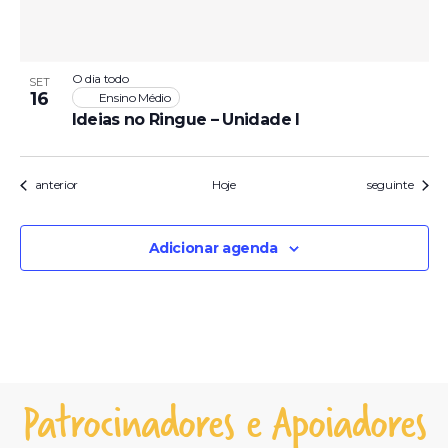
O dia todo
SET
16
Ensino Médio
Ideias no Ringue – Unidade I
Eventos
Eventos
anterior
Hoje
seguinte
Adicionar agenda
Patrocinadores e Apoiadores