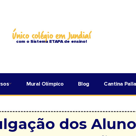
Único colégio em Jundiaí
com o Sistema ETAPA de ensino!
rsos
Mural Olímpico
Blog
Cantina Pall
ulgação dos Aluno