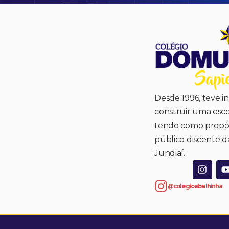
Desde 1996, teve iní
construir uma esco
tendo como propós
público discente d
Jundiaí.
@colegioabelhinha