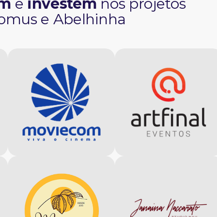
am
e
investem
nos projetos
omus e Abelhinha