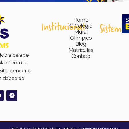
Home
Institucional
Sistema 
O Colégio
Mural
Olímpico
Blog
Matrículas
cio a ideia de
Contato
la diferente,
ito atender o
a cidade de