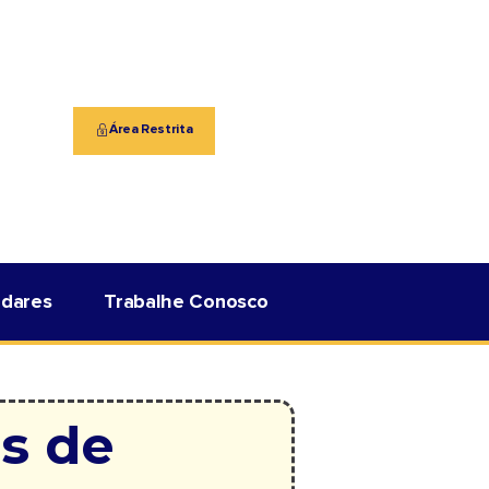
Área Restrita
adares
Trabalhe Conosco
s de