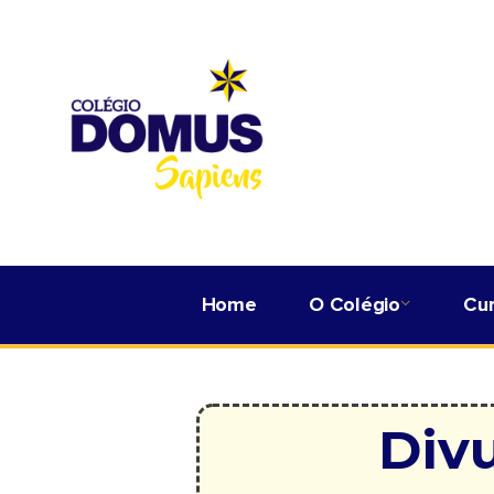
Home
O Colégio
Cu
Div