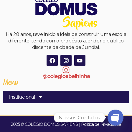
Há 28 anos, teve início a ideia de construir uma escola
diferente, tendo como propósito atender o público
discente da cidade de Jundiaí.
@colegioabelhinha
Menu
Institucional
Nossos Contatos
2025 © COLÉGIO DOMUS SAPIENS | Política de Privacidade
Open 