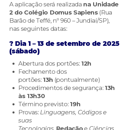
A aplicação será realizada
na Unidade
2 do Colégio Domus Sapiens
(Rua
Barão de Teffé, nº 960 – Jundiaí/SP),
nas seguintes datas:
? Dia 1 – 13 de setembro de 2025
(sábado)
Abertura dos portões:
12h
Fechamento dos
portões:
13h
(pontualmente)
Procedimentos de segurança:
13h
às 13h30
Término previsto:
19h
Provas:
Linguagens, Códigos e
suas
Tecnologias
,
Redação
e
Ciências