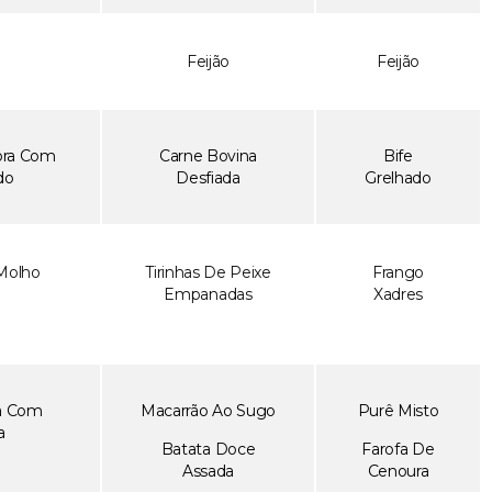
Feijão
Feijão
ora Com
Carne Bovina
Bife
do
Desfiada
Grelhado
Molho
Tirinhas De Peixe
Frango
Empanadas
Xadres
a Com
Macarrão Ao Sugo
Purê Misto
a
Batata Doce
Farofa De
o
Assada
Cenoura