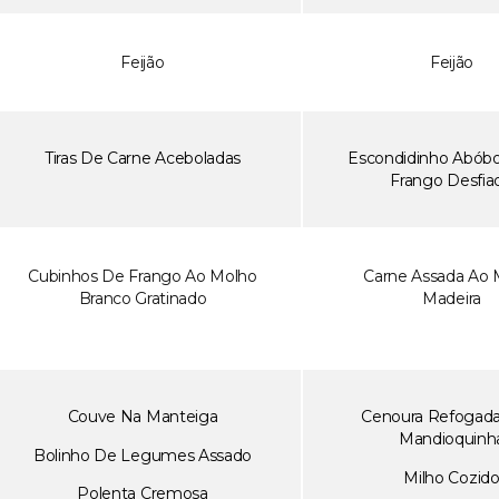
Feijão
Feijão
Tiras De Carne Aceboladas
Escondidinho Abób
Frango Desfia
Cubinhos De Frango Ao Molho
Carne Assada Ao 
Branco Gratinado
Madeira
Couve Na Manteiga
Cenoura Refogad
Mandioquinh
Bolinho De Legumes Assado
Milho Cozid
Polenta Cremosa