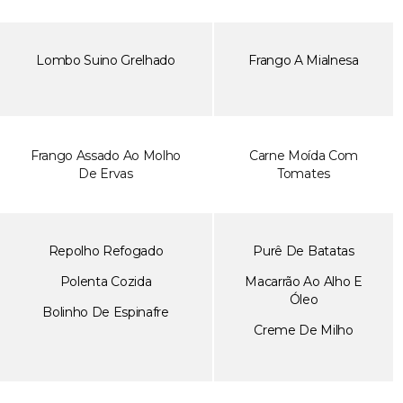
Lombo Suino Grelhado
Frango A Mialnesa
Frango Assado Ao Molho
Carne Moída Com
De Ervas
Tomates
Repolho Refogado
Purê De Batatas
Polenta Cozida
Macarrão Ao Alho E
Óleo
Bolinho De Espinafre
Creme De Milho