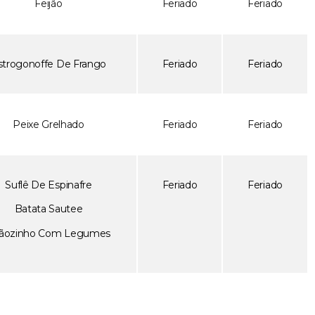
Feijão
Feriado
Feriado
strogonoffe De Frango
Feriado
Feriado
Peixe Grelhado
Feriado
Feriado
Suflê De Espinafre
Feriado
Feriado
Batata Sautee
rãozinho Com Legumes