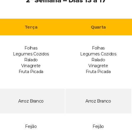
2ª Semana – Dias 13 à 17
Terça
Quarta
Folhas
Folhas
Legumes Cozidos
Legumes Cozidos
Ralado
Ralado
Vinagrete
Vinagrete
Fruta Picada
Fruta Picada
Arroz Branco
Arroz Branco
Feijão
Feijão