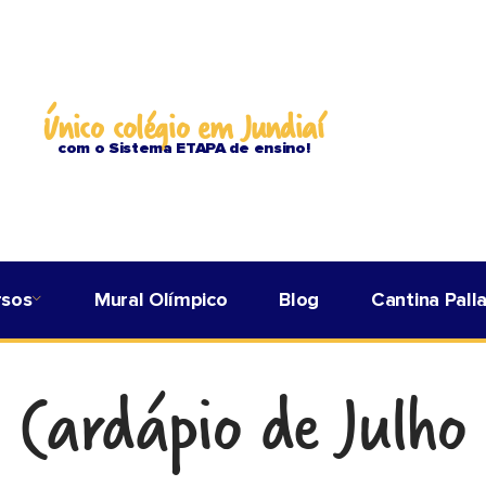
Único colégio em Jundiaí
com o Sistema ETAPA de ensino!
rsos
Mural Olímpico
Blog
Cantina Pall
Cardápio de Julho