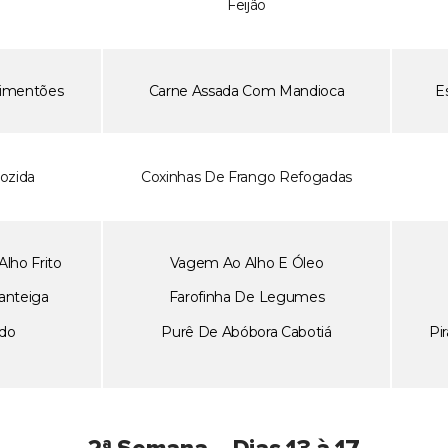
Feijão
Pimentões
Carne Assada Com Mandioca
E
ozida
Coxinhas De Frango Refogadas
lho Frito
Vagem Ao Alho E Óleo
anteiga
Farofinha De Legumes
ado
Purê De Abóbora Cabotiá
Pi