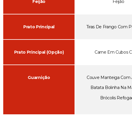
Feijão
Feijão
Prato Principal
Tiras De Frango Com 
Prato Principal (Opção)
Carne Em Cubos C
Guarnição
Couve Manteiga Com A
Batata Bolinha Na M
Brócolis Refog