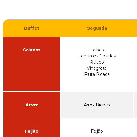
Buffet
Segunda
Saladas
Folhas
Legumes Cozidos
Ralado
Vinagrete
Fruta Picada
Arroz
Arroz Branco
Feijão
Feijão