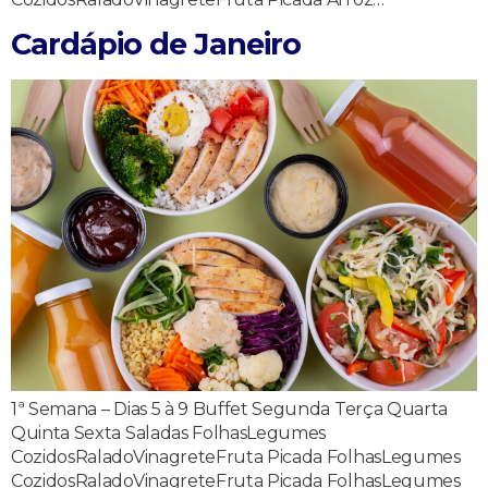
Cardápio de Janeiro
1ª Semana – Dias 5 à 9 Buffet Segunda Terça Quarta
Quinta Sexta Saladas FolhasLegumes
CozidosRaladoVinagreteFruta Picada FolhasLegumes
CozidosRaladoVinagreteFruta Picada FolhasLegumes