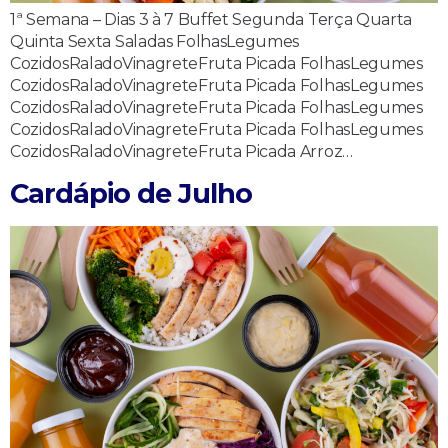
1ª Semana – Dias 3 à 7 Buffet Segunda Terça Quarta
Quinta Sexta Saladas FolhasLegumes
CozidosRaladoVinagreteFruta Picada FolhasLegumes
CozidosRaladoVinagreteFruta Picada FolhasLegumes
CozidosRaladoVinagreteFruta Picada FolhasLegumes
CozidosRaladoVinagreteFruta Picada FolhasLegumes
CozidosRaladoVinagreteFruta Picada Arroz…
Cardápio de Julho