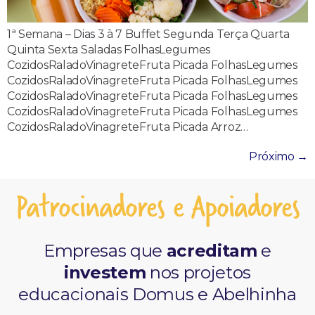
1ª Semana – Dias 3 à 7 Buffet Segunda Terça Quarta
Quinta Sexta Saladas FolhasLegumes
CozidosRaladoVinagreteFruta Picada FolhasLegumes
CozidosRaladoVinagreteFruta Picada FolhasLegumes
CozidosRaladoVinagreteFruta Picada FolhasLegumes
CozidosRaladoVinagreteFruta Picada FolhasLegumes
CozidosRaladoVinagreteFruta Picada Arroz…
Próximo
→
Patrocinadores e Apoiadores
Empresas que
acreditam
e
investem
nos projetos
educacionais Domus e Abelhinha