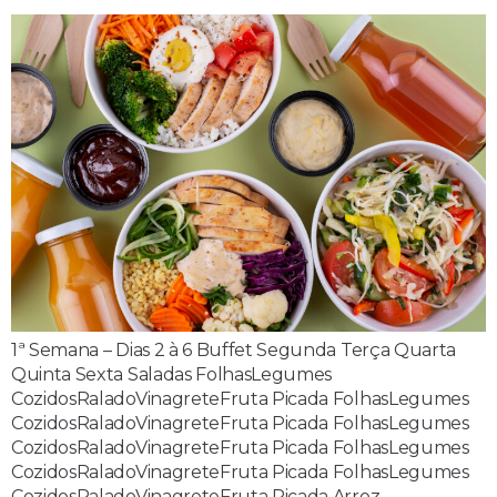
1ª Semana – Dias 2 à 6 Buffet Segunda Terça Quarta
Quinta Sexta Saladas FolhasLegumes
CozidosRaladoVinagreteFruta Picada FolhasLegumes
CozidosRaladoVinagreteFruta Picada FolhasLegumes
CozidosRaladoVinagreteFruta Picada FolhasLegumes
CozidosRaladoVinagreteFruta Picada FolhasLegumes
CozidosRaladoVinagreteFruta Picada Arroz…