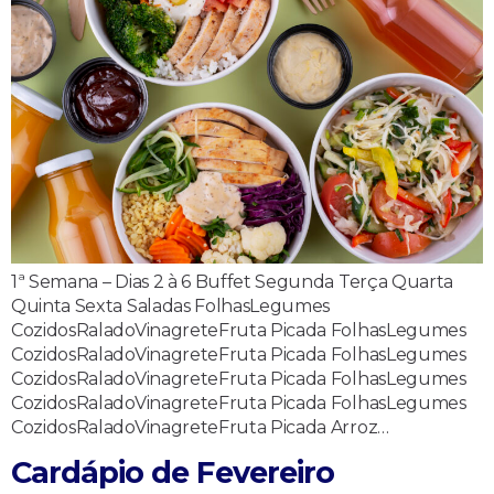
1ª Semana – Dias 2 à 6 Buffet Segunda Terça Quarta
Quinta Sexta Saladas FolhasLegumes
CozidosRaladoVinagreteFruta Picada FolhasLegumes
CozidosRaladoVinagreteFruta Picada FolhasLegumes
CozidosRaladoVinagreteFruta Picada FolhasLegumes
CozidosRaladoVinagreteFruta Picada FolhasLegumes
CozidosRaladoVinagreteFruta Picada Arroz…
Cardápio de Fevereiro