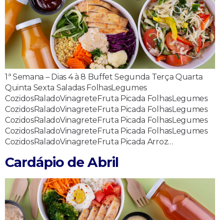
1ª Semana – Dias 4 à 8 Buffet Segunda Terça Quarta
Quinta Sexta Saladas FolhasLegumes
CozidosRaladoVinagreteFruta Picada FolhasLegumes
CozidosRaladoVinagreteFruta Picada FolhasLegumes
CozidosRaladoVinagreteFruta Picada FolhasLegumes
CozidosRaladoVinagreteFruta Picada FolhasLegumes
CozidosRaladoVinagreteFruta Picada Arroz…
Cardápio de Abril