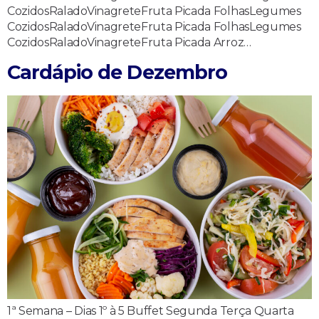
CozidosRaladoVinagreteFruta Picada FolhasLegumes
CozidosRaladoVinagreteFruta Picada FolhasLegumes
CozidosRaladoVinagreteFruta Picada Arroz…
Cardápio de Dezembro
1ª Semana – Dias 1º à 5 Buffet Segunda Terça Quarta