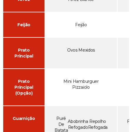
Feijão
Feijão
Prato
Ovos Mexidos
Principal
Prato
Mini Hamburguer
Principal
Pizzaiolo
(Opção)
Guarnição
Purê
Abobrinha
Repolho
Fa
De
Refogado
Refogada
Batata