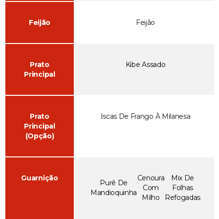
Feijão
Feijão
Prato
Kibe Assado
Principal
Prato
Iscas De Frango À Milanesa
Principal
(Opção)
Guarnição
Cenoura
Mix De
Purê De
Com
Folhas
Mandioquinha
Milho
Refogadas