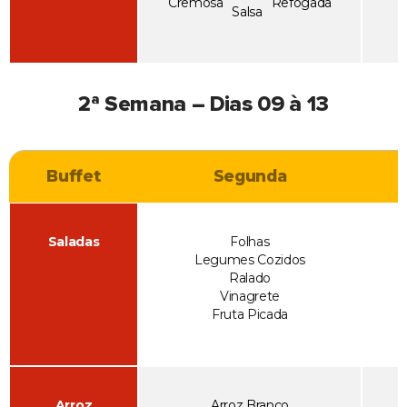
Cremosa
Refogada
Salsa
2ª Semana – Dias 09 à 13
Buffet
Segunda
Saladas
Folhas
Legumes Cozidos
Ralado
Vinagrete
Fruta Picada
Arroz
Arroz Branco