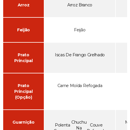
Arroz
Arroz Branco
Feijão
Feijão
Prato
Iscas De Frango Grelhado
Principal
Prato
Carne Moída Refogada
Principal
(Opção)
Guarnição
Chuchu
Ma
Polenta
Couve
Na
A