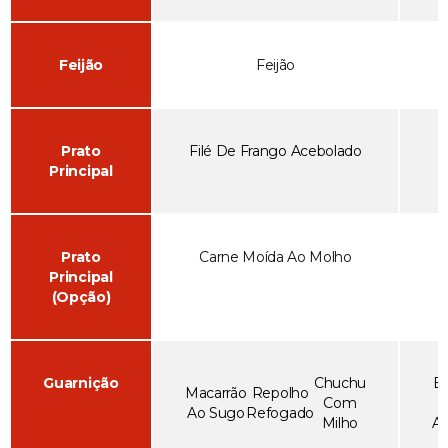
Feijão
Feijão
Prato
Filé De Frango Acebolado
Principal
Prato
Carne Moída Ao Molho
Principal
(Opção)
Guarnição
Chuchu
B
Macarrão
Repolho
Com
D
Ao Sugo
Refogado
Milho
As