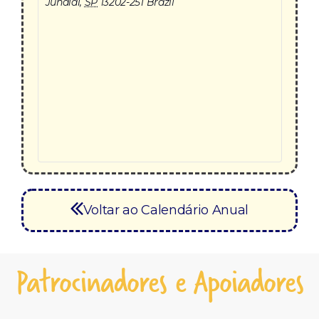
Jundiaí
,
SP
13202-251
Brazil
Voltar ao Calendário Anual
Patrocinadores e Apoiadores