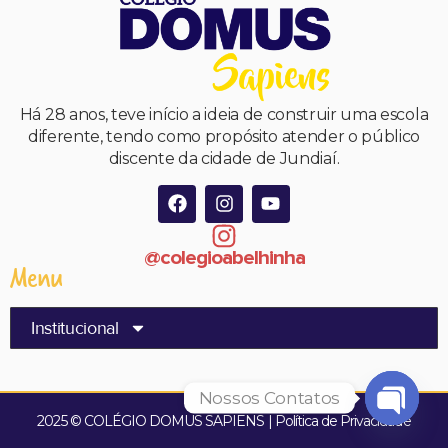
Há 28 anos, teve início a ideia de construir uma escola
diferente, tendo como propósito atender o público
discente da cidade de Jundiaí.
@colegioabelhinha
Menu
Institucional
Nossos Contatos
2025 © COLÉGIO DOMUS SAPIENS | Política de Privacidade
Open 