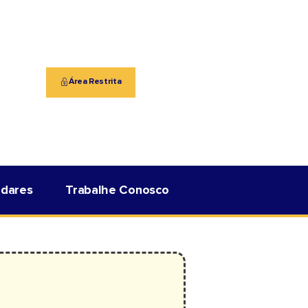
Área Restrita
adares
Trabalhe Conosco